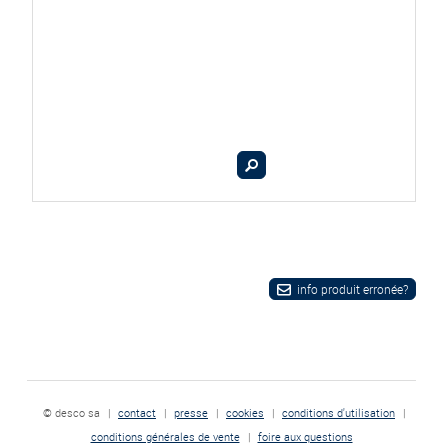
info produit erronée?
© desco sa
|
contact
|
presse
|
cookies
|
conditions d'utilisation
|
conditions générales de vente
|
foire aux questions