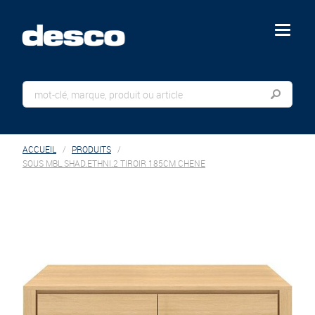
menu
ACCUEIL
PRODUITS
SOUS MBL.SHAD.ETHNI.2 TIROIR 185CM CHENE