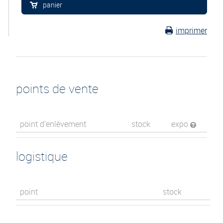
panier
imprimer
points de vente
point d’enlèvement
stock
expo
logistique
point
stock