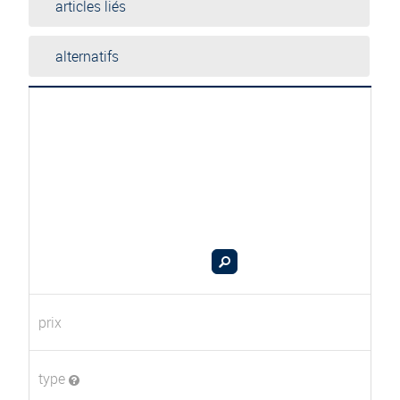
articles liés
alternatifs
prix
type