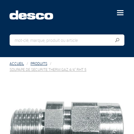
menu
ACCUEIL
PRODUITS
SOUPAPE DE SECURITE THERM.GAZ 4/4" RHT 5