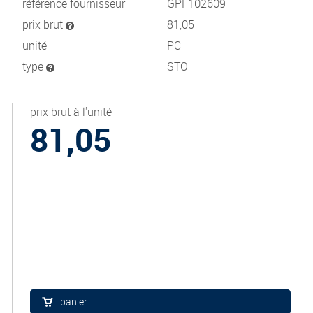
référence fournisseur
GPF102609
prix brut
81,05
unité
PC
type
STO
prix brut à l'unité
81,05
panier