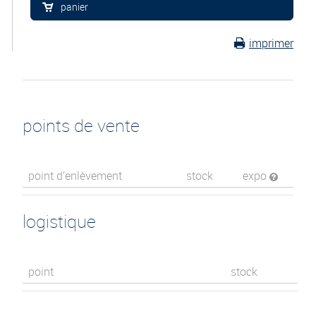
panier
imprimer
points de vente
point d’enlèvement
stock
expo
logistique
point
stock