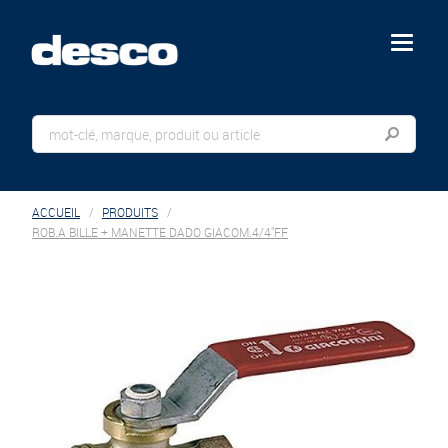
menu
ACCUEIL
PRODUITS
ROB.A BILLE + MANETTE DADO GIACOM.4/4"FF