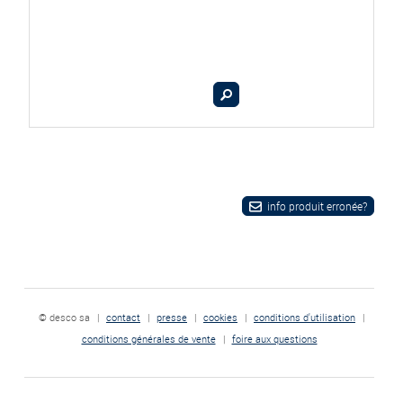
info produit erronée?
© desco sa
|
contact
|
presse
|
cookies
|
conditions d'utilisation
|
conditions générales de vente
|
foire aux questions