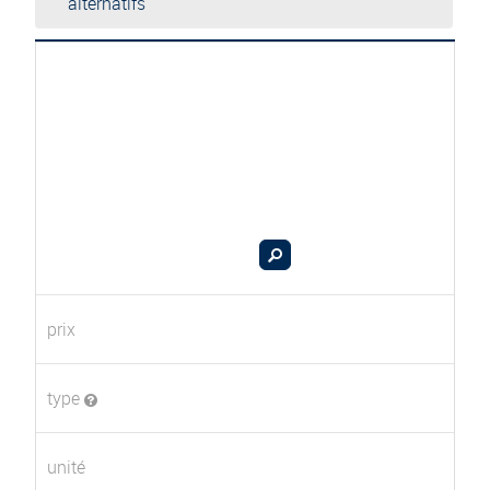
alternatifs
prix
type
unité