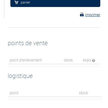
panier
imprimer
points de vente
point d’enlèvement
stock
expo
logistique
point
stock