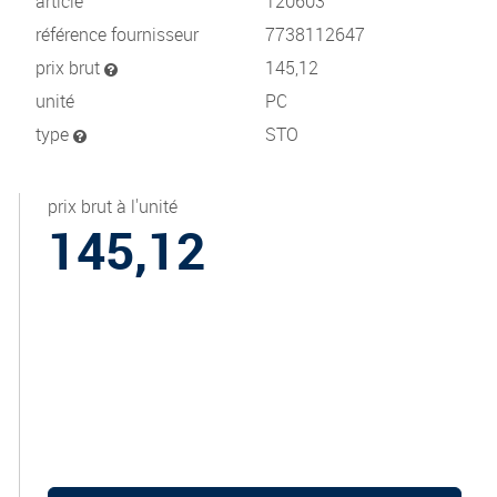
article
120603
référence fournisseur
7738112647
prix brut
145,12
unité
PC
type
STO
prix brut à l'unité
145,12