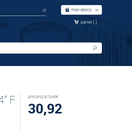
mon desco
nl
panier
[
]
" F
prix brut à l'unité
30,92