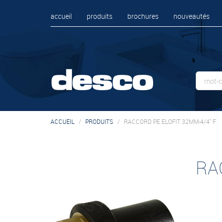
accueil
produits
brochures
nouveautés
ACCUEIL
PRODUITS
RACCORD PE ELOFIT 32MM-4/4" F
RA