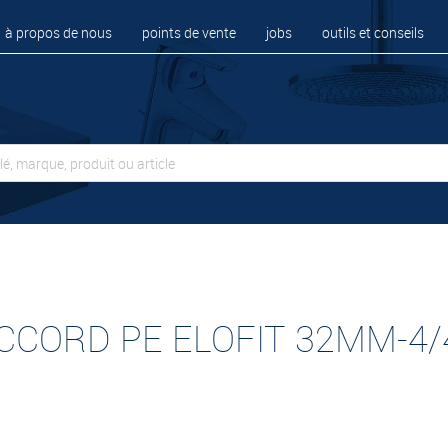
à propos de nous
points de vente
jobs
outils et conseils
CCORD PE ELOFIT 32MM-4/4