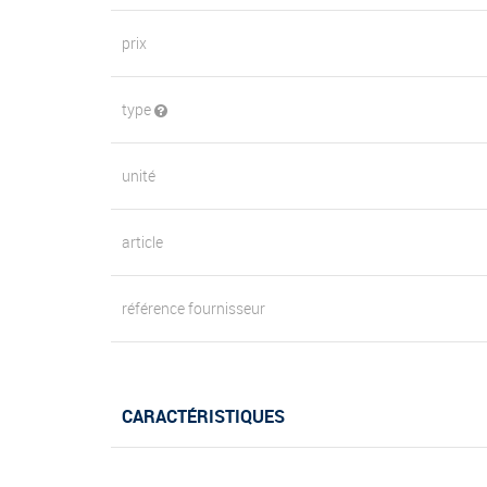
prix
type
unité
article
référence fournisseur
CARACTÉRISTIQUES