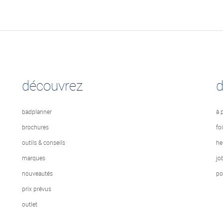
découvrez
badplanner
à 
brochures
fo
outils & conseils
he
marques
jo
nouveautés
po
prix prévus
outlet