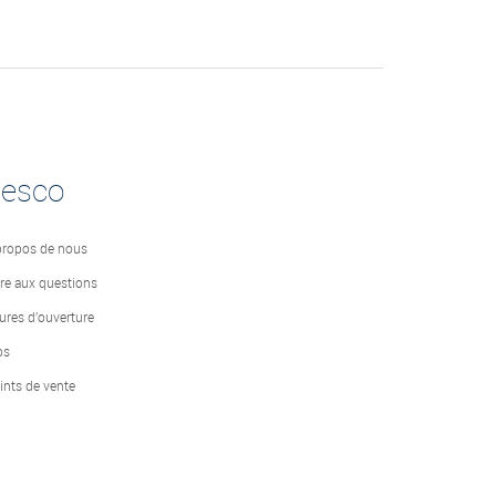
desco
propos de nous
ire aux questions
ures d’ouverture
bs
ints de vente