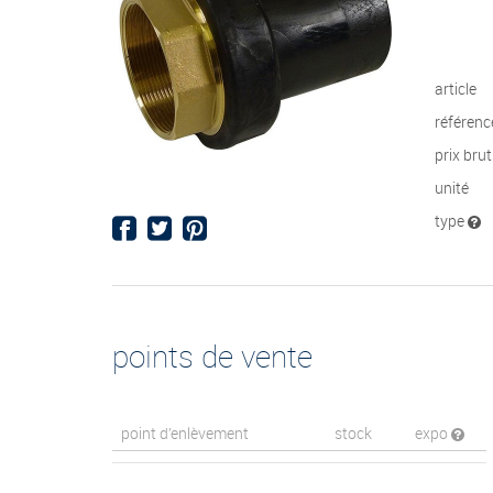
article
référenc
prix bru
unité
type
points de vente
point d’enlèvement
stock
expo