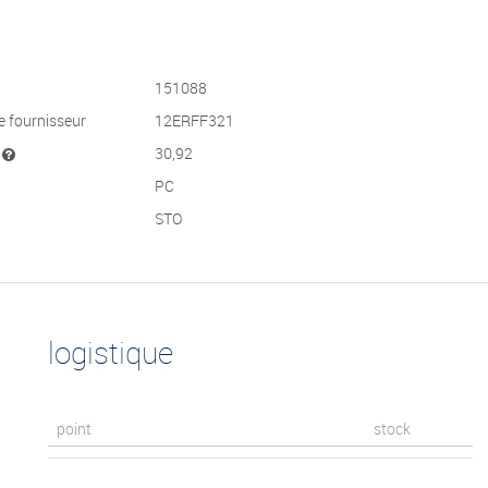
151088
e fournisseur
12ERFF321
t
30,92
PC
STO
logistique
point
stock