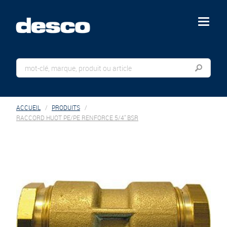
menu
ACCUEIL
PRODUITS
RACCORD HUOT PE/PE RENFORCE 5/4" BSR