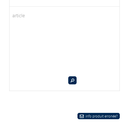
article
info produit erronée?