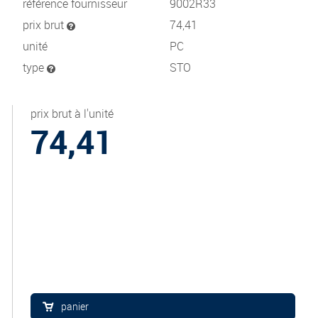
référence fournisseur
9002R33
prix brut
74,41
unité
PC
type
STO
prix brut à l'unité
74,41
panier