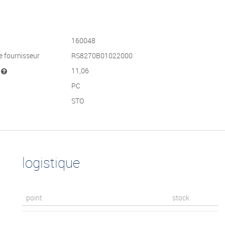
160048
e fournisseur
RS8270B01022000
t
11,06
PC
STO
logistique
point
stock