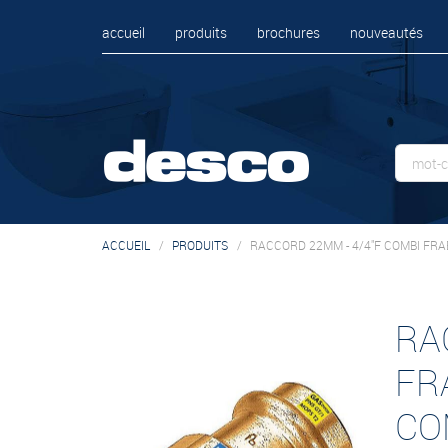
accueil
produits
brochures
nouveautés
ACCUEIL
PRODUITS
RACCORD 22MM - 4/4"F COMBI FRA
RA
FR
CO