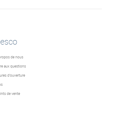
desco
propos de nous
ire aux questions
ures d’ouverture
bs
ints de vente