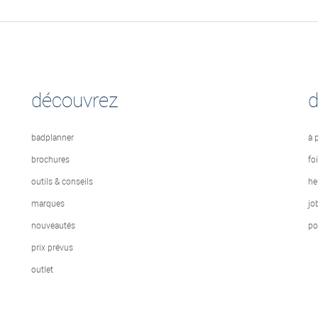
découvrez
badplanner
à 
brochures
fo
outils & conseils
he
marques
jo
nouveautés
po
prix prévus
outlet