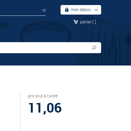
mon desco
nl
panier
[
]
prix brut à l'unité
11,06