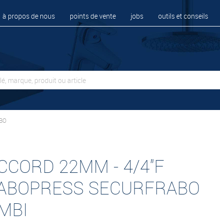
à propos de nous
points de vente
jobs
outils et conseils
BO
CCORD 22MM - 4/4"F
ABOPRESS SECURFRABO
MBI