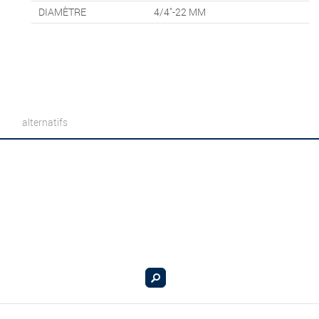
DIAMÈTRE
4/4"-22 MM
alternatifs