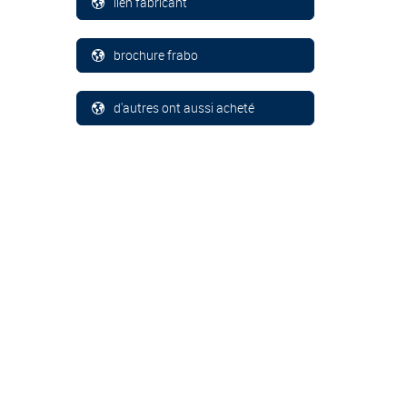
lien fabricant
brochure frabo
d'autres ont aussi acheté