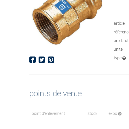
article
référenc
prix bru
unité
type
points de vente
point d’enlèvement
stock
expo