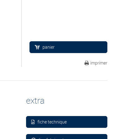
panier
imprimer
extra
fiche technique