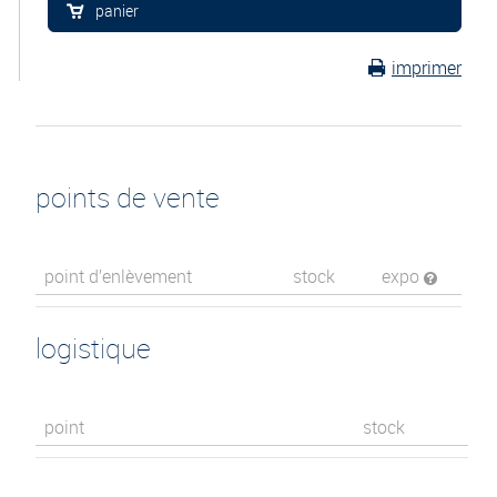
panier
imprimer
points de vente
point d’enlèvement
stock
expo
logistique
point
stock