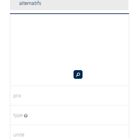
alternatifs
prix
type
unité