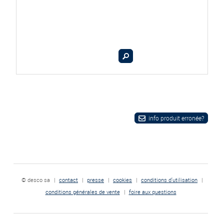
info produit erronée?
© desco sa
|
contact
|
presse
|
cookies
|
conditions d'utilisation
|
conditions générales de vente
|
foire aux questions