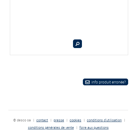
info produit erronée?
© desco sa
|
contact
|
presse
|
cookies
|
conditions d'utilisation
|
conditions générales de vente
|
foire aux questions