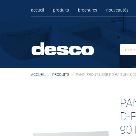
accueil
produits
brochures
nouveautés
ACCUEIL
PRODUITS
PANN.FRONT.LISSE P.D-RAD.UNI.8 9
PA
D-
90