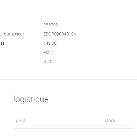
156702
e fournisseur
ZDCP09004010K
t
146,00
PC
STO
logistique
point
stock