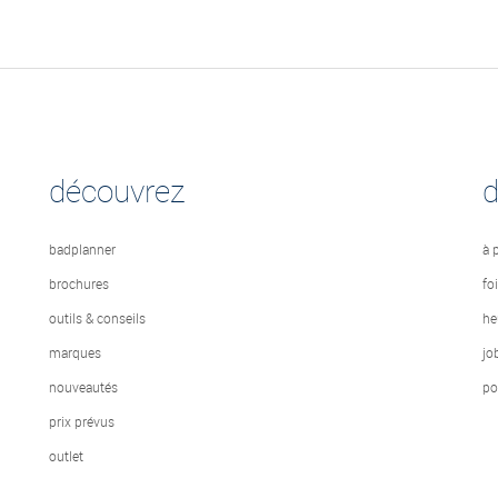
découvrez
badplanner
à 
brochures
fo
outils & conseils
he
marques
jo
nouveautés
po
prix prévus
outlet