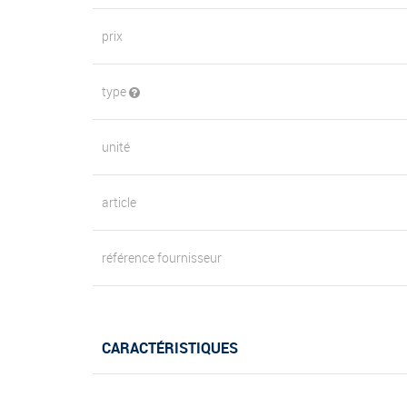
prix
type
unité
article
référence fournisseur
CARACTÉRISTIQUES