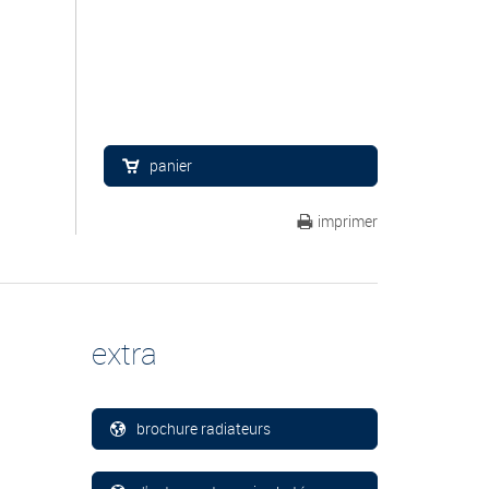
panier
imprimer
extra
brochure radiateurs