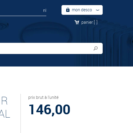
mon desco
nl
panier
[
]
UR
prix brut à l'unité
146,00
AL