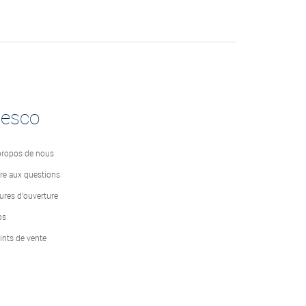
desco
propos de nous
ire aux questions
ures d’ouverture
bs
ints de vente