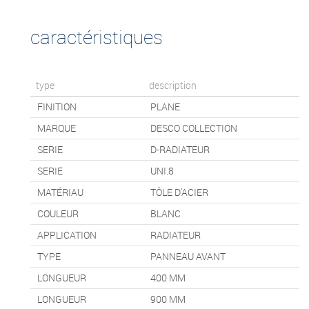
caractéristiques
type
description
FINITION
PLANE
MARQUE
DESCO COLLECTION
SERIE
D-RADIATEUR
SERIE
UNI.8
MATÉRIAU
TÔLE D'ACIER
COULEUR
BLANC
APPLICATION
RADIATEUR
TYPE
PANNEAU AVANT
LONGUEUR
400
MM
LONGUEUR
900
MM