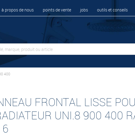
à propos de nous
points de vente
jobs
outils et conseils
00 400
NNEAU FRONTAL LISSE PO
RADIATEUR UNI.8 900 400 R
16