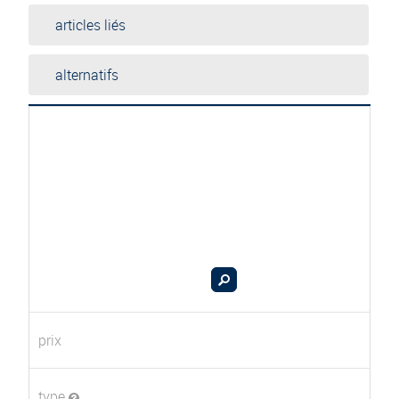
articles liés
alternatifs
prix
type