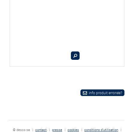
info produit erronée?
© desco sa
|
contact
|
presse
|
cookies
|
conditions d'utilisation
|