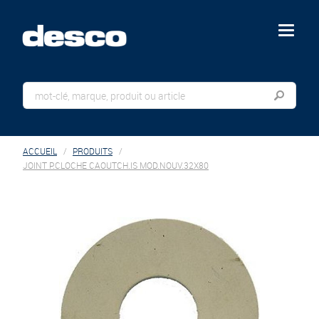
menu
ACCUEIL
PRODUITS
JOINT P.CLOCHE CAOUTCH.IS MOD.NOUV.32X80