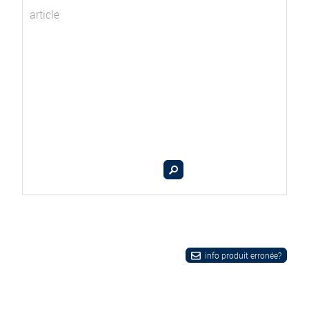
article
info produit erronée?