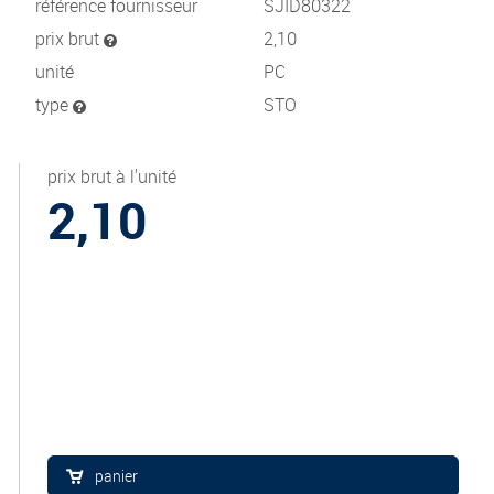
référence fournisseur
SJID80322
prix brut
2,10
unité
PC
type
STO
prix brut à l'unité
2,10
panier