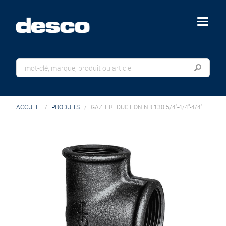
menu
ACCUEIL
PRODUITS
GAZ T REDUCTION NR 130 5/4"-4/4"-4/4"