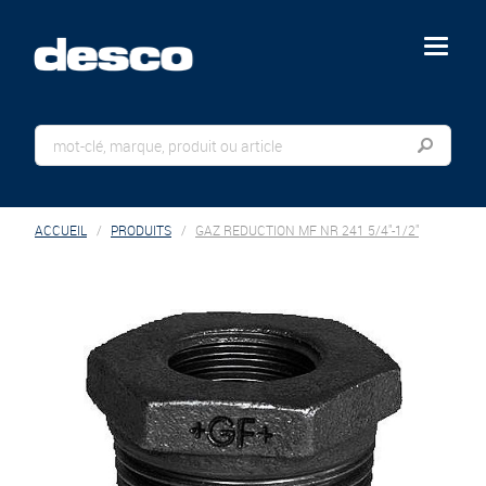
menu
ACCUEIL
PRODUITS
GAZ REDUCTION MF NR 241 5/4"-1/2"