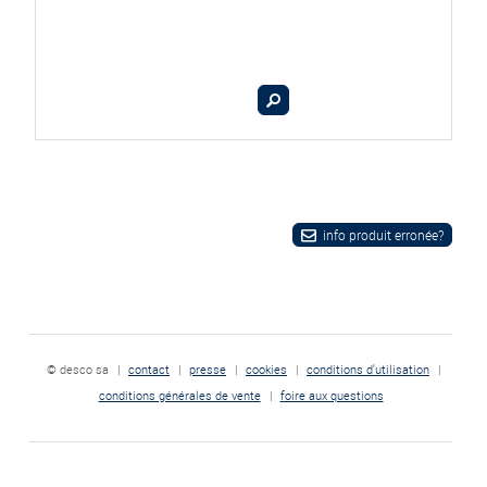
info produit erronée?
© desco sa
|
contact
|
presse
|
cookies
|
conditions d'utilisation
|
conditions générales de vente
|
foire aux questions