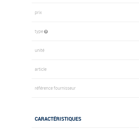
prix
type
unité
article
référence fournisseur
CARACTÉRISTIQUES