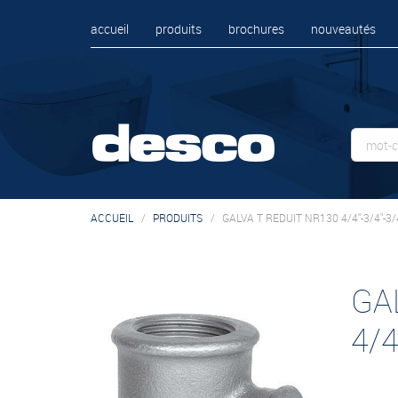
accueil
produits
brochures
nouveautés
ACCUEIL
PRODUITS
GALVA T REDUIT NR130 4/4"-3/4"-3/
GA
4/4