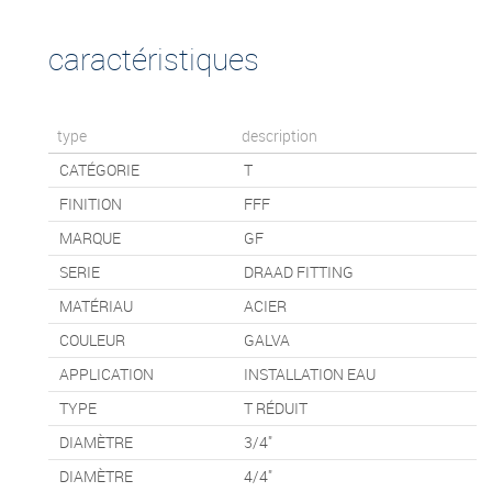
caractéristiques
type
description
CATÉGORIE
T
FINITION
FFF
MARQUE
GF
SERIE
DRAAD FITTING
MATÉRIAU
ACIER
COULEUR
GALVA
APPLICATION
INSTALLATION EAU
TYPE
T RÉDUIT
DIAMÈTRE
3/4"
DIAMÈTRE
4/4"