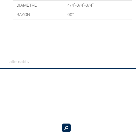
DIAMÈTRE
4/4"-3/4"-3/4"
RAYON
90°
alternatifs