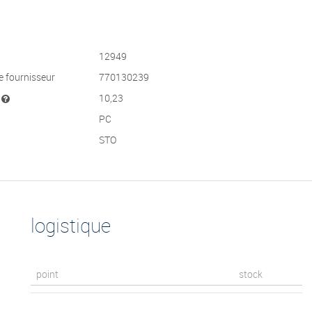
12949
e fournisseur
770130239
t
10,23
PC
STO
logistique
point
stock