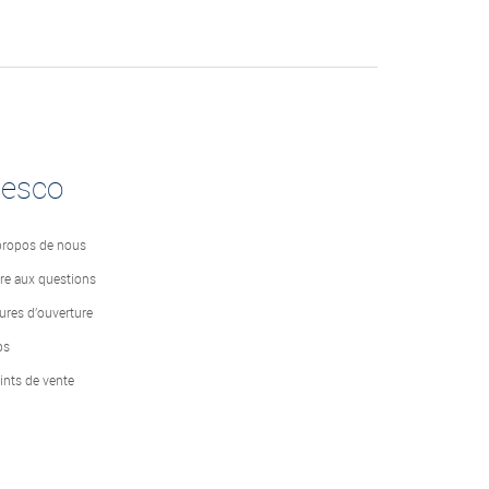
desco
propos de nous
ire aux questions
ures d’ouverture
bs
ints de vente