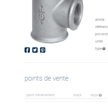
article
référenc
prix bru
unité
type
points de vente
point d’enlèvement
stock
expo