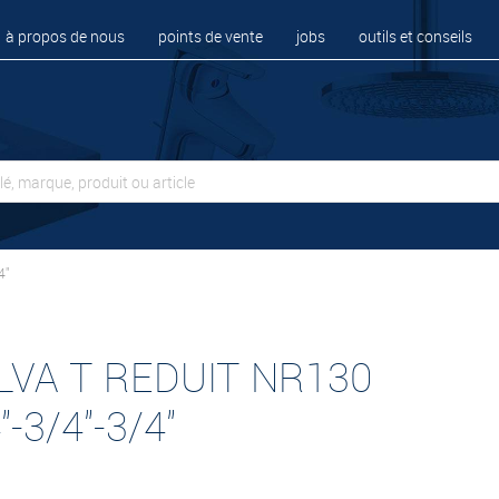
à propos de nous
points de vente
jobs
outils et conseils
4"
LVA T REDUIT NR130
"-3/4"-3/4"