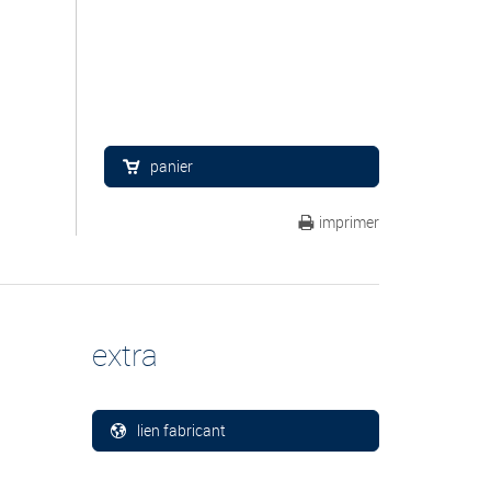
panier
imprimer
extra
lien fabricant