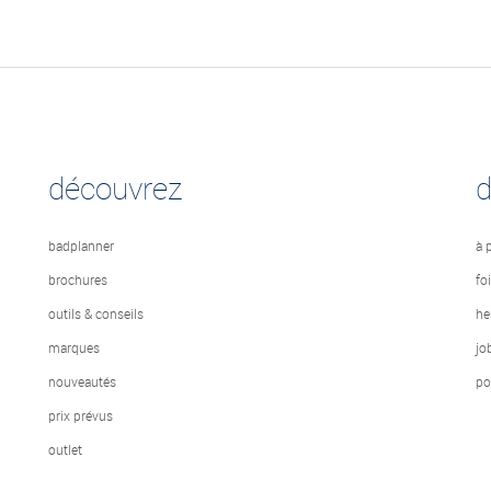
découvrez
badplanner
à 
brochures
fo
outils & conseils
he
marques
jo
nouveautés
po
prix prévus
outlet