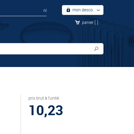
mon desco
nl
panier
[
]
prix brut à l'unité
10,23