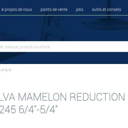
à propos de nous
points de vente
jobs
outils et conseils
4"-5/4"
LVA MAMELON REDUCTION
45 6/4"-5/4"