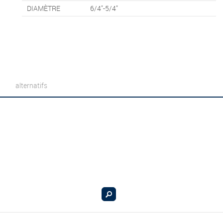
DIAMÈTRE
6/4"-5/4"
alternatifs