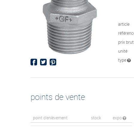
article
référenc
prix bru
unité
type
points de vente
point d’enlèvement
stock
expo