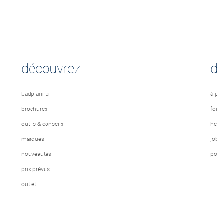
découvrez
badplanner
à 
brochures
fo
outils & conseils
he
marques
jo
nouveautés
po
prix prévus
outlet