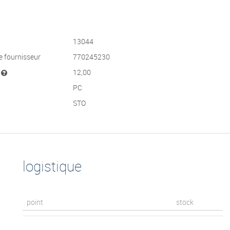
13044
e fournisseur
770245230
t
12,00
PC
STO
logistique
point
stock