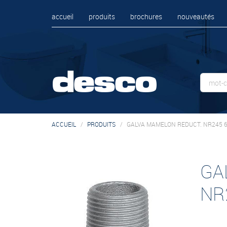
accueil
produits
brochures
nouveautés
ACCUEIL
PRODUITS
GALVA MAMELON REDUCT. NR245 6/
GA
NR2