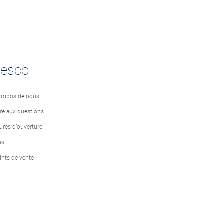
desco
propos de nous
ire aux questions
ures d’ouverture
bs
ints de vente