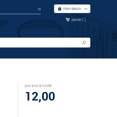
mon desco
nl
panier
[
]
prix brut à l'unité
12,00