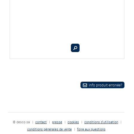
info produit erronée?
© desco sa
|
contact
|
presse
|
cookies
|
conditions d'utilisation
|
conditions générales de vente
|
foire aux questions