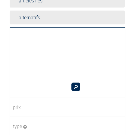
articles liés
alternatifs
prix
type