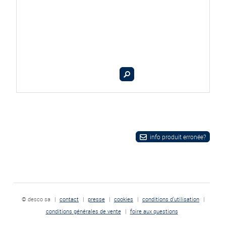
info produit erronée?
© desco sa
|
contact
|
presse
|
cookies
|
conditions d'utilisation
|
conditions générales de vente
|
foire aux questions