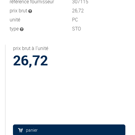
référence fournisseur
307115
prix brut
26,72
unité
PC
type
STO
prix brut à l'unité
26,72
panier