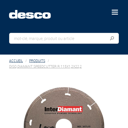
menu
ACCUEIL
PRODUITS
DISQ.DIAMANT SPEEDCUTTER R 115X1,2X22,2