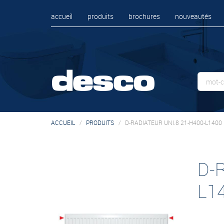
accueil
produits
brochures
nouveautés
ACCUEIL
PRODUITS
D-RADIATEUR UNI.8 21-H400-L1400
D-
L1