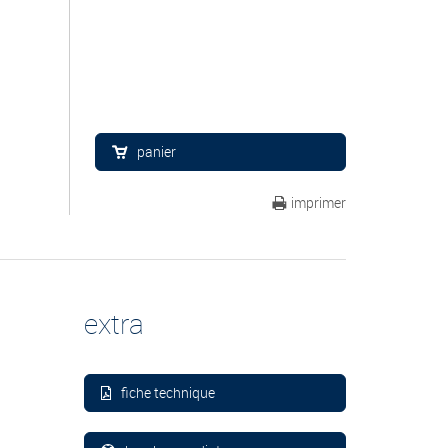
panier
imprimer
extra
fiche technique