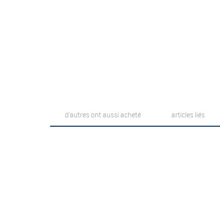
d'autres ont aussi acheté
articles liés