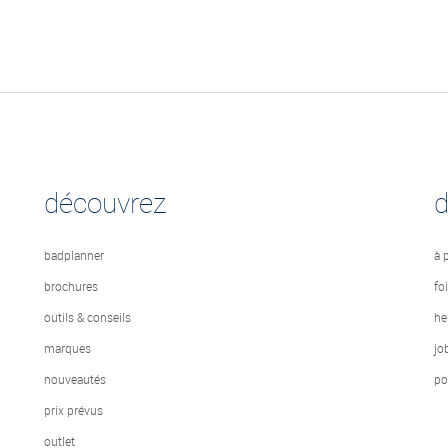
découvrez
badplanner
à 
brochures
fo
outils & conseils
he
marques
jo
nouveautés
po
prix prévus
outlet