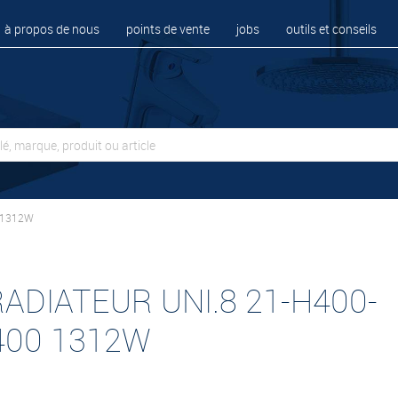
à propos de nous
points de vente
jobs
outils et conseils
 1312W
RADIATEUR UNI.8 21-H400-
400 1312W