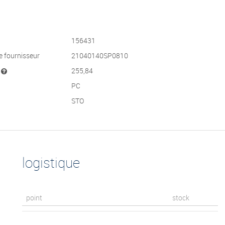
156431
e fournisseur
21040140SP0810
t
255,84
PC
STO
logistique
point
stock