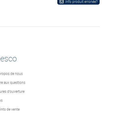
info produit erronée?
desco
propos de nous
ire aux questions
ures d’ouverture
bs
ints de vente