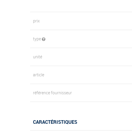
prix
type
unité
article
référence fournisseur
CARACTÉRISTIQUES