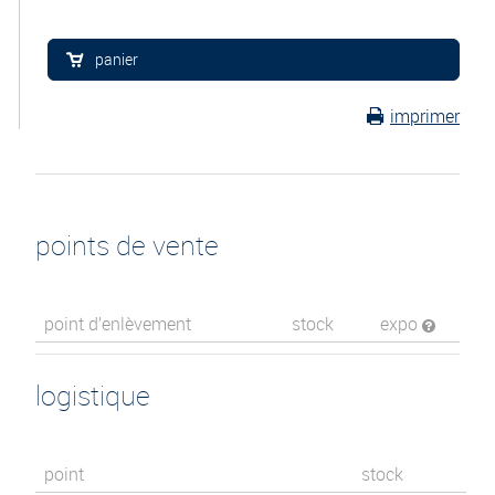
panier
imprimer
points de vente
point d’enlèvement
stock
expo
logistique
point
stock