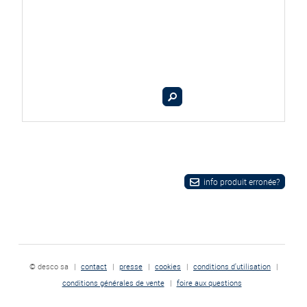
info produit erronée?
© desco sa
|
contact
|
presse
|
cookies
|
conditions d'utilisation
|
conditions générales de vente
|
foire aux questions