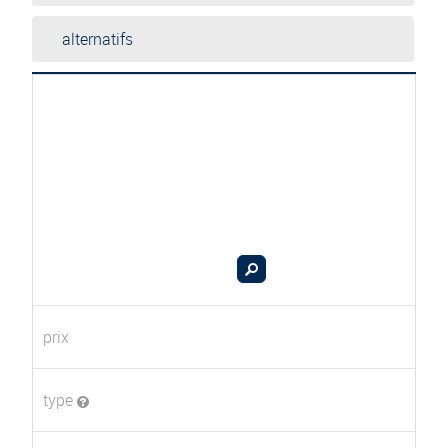
alternatifs
prix
type