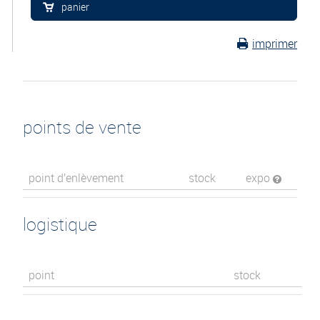
panier
imprimer
points de vente
point d’enlèvement
stock
expo
logistique
point
stock