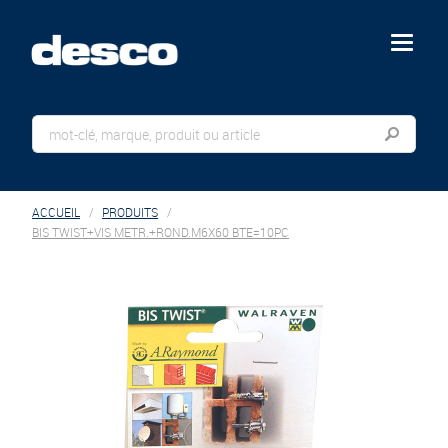
menu
ACCUEIL
PRODUITS
BIS TWIST+VIS METR.+ROND.M6X60 BTE=10PC