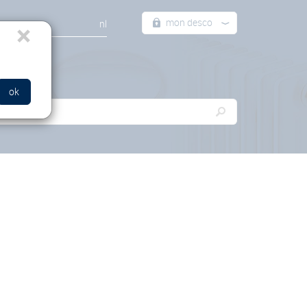
mon desco
×
nl
ok