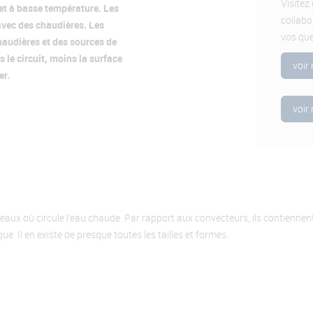
Visitez
 et à basse température. Les
collabo
vec des chaudières. Les
vos que
audières et des sources de
 le circuit, moins la surface
voir
er.
voir
ux où circule l’eau chaude. Par rapport aux convecteurs, ils contiennent
 Il en existe de presque toutes les tailles et formes.