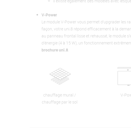
il existe également des modèles avec lesqu
V-Power
Le module V-Power vous permet d’upgrader les radi
façon, votre uni.8 répond efficacement à la dema
au panneau frontal lisse et rehaussé, le module 
d’énergie (4 à 15 W), un fonctionnement extrêmeme
brochure uni.8
.
chauffage mural /
V-Po
chauffage par le sol