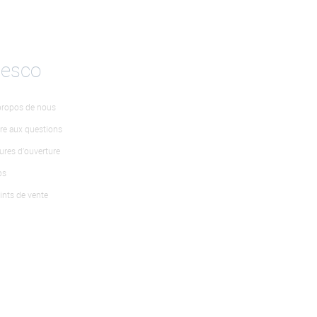
desco
propos de nous
ire aux questions
ures d’ouverture
bs
ints de vente