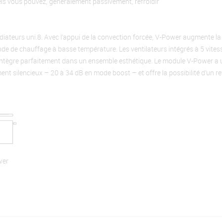
els vous pouvez, généralement passivement, refroidir
ateurs uni.8. Avec l’appui de la convection forcée, V-Power augmente la p
nde de chauffage à basse température. Les ventilateurs intégrés à 5 vite
s’intègre parfaitement dans un ensemble esthétique. Le module V-Power 
nt silencieux – 20 à 34 dB en mode boost – et offre la possibilité d’un r
wer