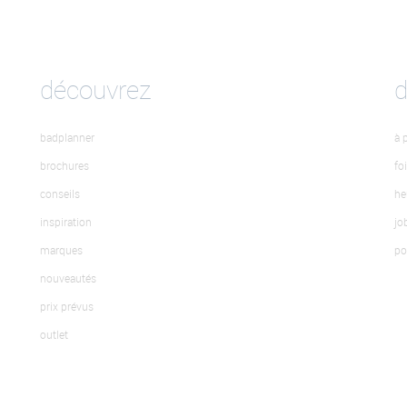
découvrez
badplanner
à 
brochures
fo
conseils
he
inspiration
jo
marques
po
nouveautés
prix prévus
outlet