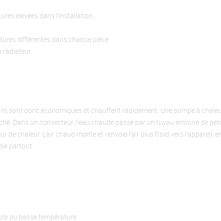
res élevées dans l’installation
atures différentes dans chaque pièce
u radiateur
 ils sont donc économiques et chauffent rapidement. Une pompe à chaleur 
rché. Dans un convecteur, l’eau chaude passe par un tuyau entouré de peti
r de chaleur. L’air chaud monte et renvoie l’air plus froid vers l’appareil, e
ble partout.
aute ou basse température