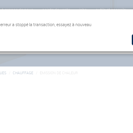
à propos de nous
points de vente
jobs
outils et conseils
 erreur a stoppé la transaction, essayez à nouveau
UES
CHAUFFAGE
ÉMISSION DE CHALEUR