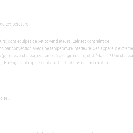
s de température
rs) sont équipés de petits ventilateurs. L’air est contraint de
onc par convection avec une température inférieure. Ces appareils extr
e (pompes à chaleur, systèmes à énergie solaire, etc). À la clé ? Une chale
s, ils réagissent rapidement aux fluctuations de température.
coles…