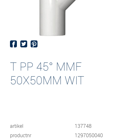
T PP 45° MMF
50X50MM WIT
artikel
137748
productnr
1297050040