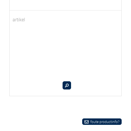
artikel
foute productinfo?