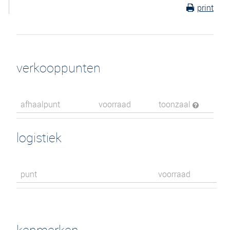
print
verkooppunten
afhaalpunt
voorraad
toonzaal
logistiek
punt
voorraad
kenmerken