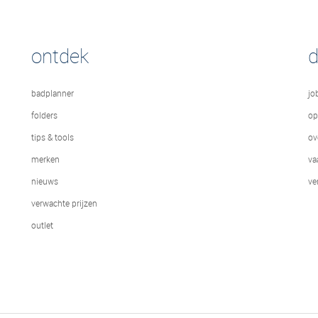
ontdek
badplanner
jo
folders
op
tips & tools
ov
merken
va
nieuws
ve
verwachte prijzen
outlet