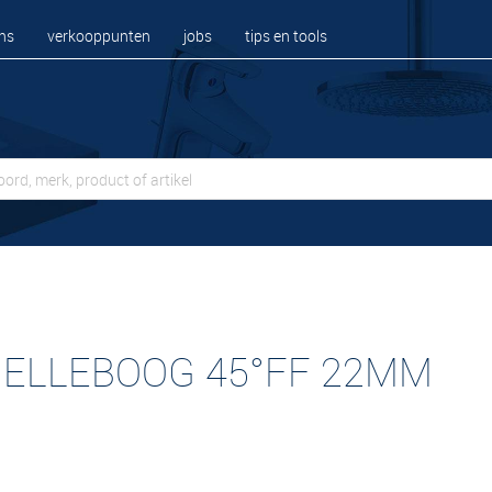
ns
verkooppunten
jobs
tips en tools
 ELLEBOOG 45°FF 22MM