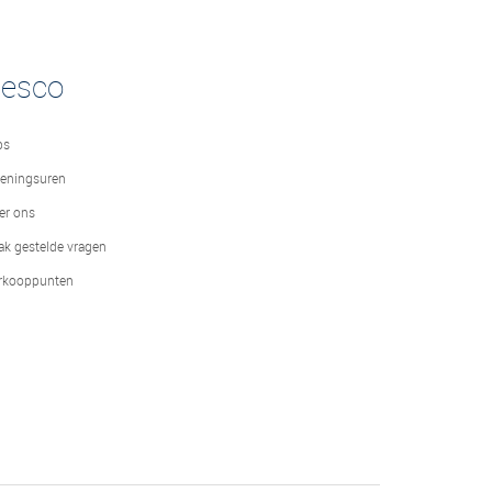
desco
bs
eningsuren
er ons
ak gestelde vragen
rkooppunten