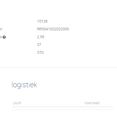
10128
nr
RR5041022022000
js
2,59
ST
STO
logistiek
punt
voorraad