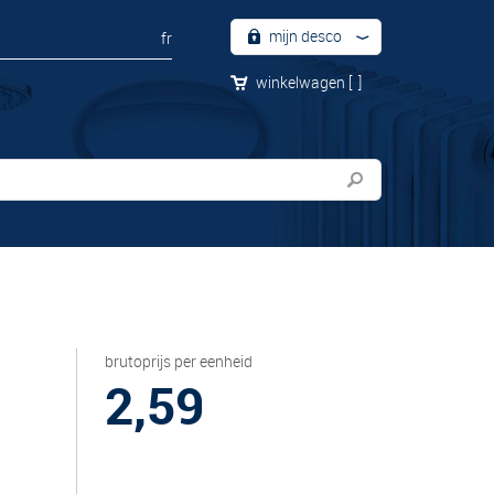
mijn desco
fr
winkelwagen
[
]
brutoprijs per eenheid
2,59