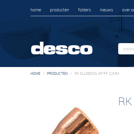
home
producten
folders
nieuws
over o
HOME
PRODUCTEN
RK ELLEBOOG 45°FF 22MM
RK