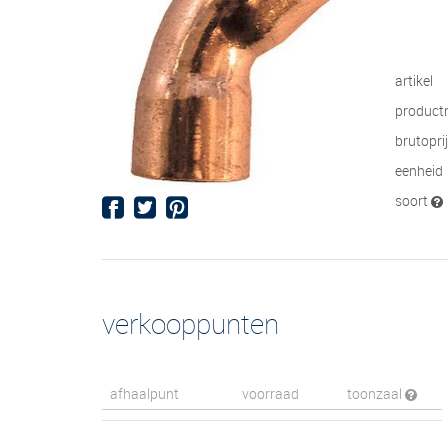
artikel
product
brutopri
eenheid
soort
verkooppunten
afhaalpunt
voorraad
toonzaal