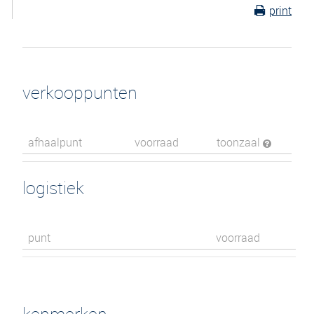
print
verkooppunten
afhaalpunt
voorraad
toonzaal
logistiek
punt
voorraad
kenmerken