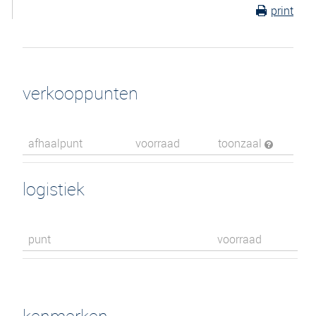
print
verkooppunten
afhaalpunt
voorraad
toonzaal
logistiek
punt
voorraad
kenmerken