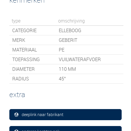
type
omschrijving
CATEGORIE
ELLEBOOG
MERK
GEBERIT
MATERIAAL
PE
TOEPASSING
VUILWATERAFVOER
DIAMETER
110 MM
RADIUS
45°
extra
deeplink naar fabrikant