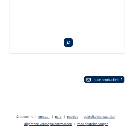
foute productinfo?
© desco nv
|
contact
|
pers
|
cookies
|
gebruiksvoorwaarden
|
algemene verkoopsvoorwaarden
|
vaak gestelde vragen