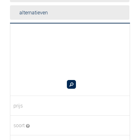
alternatieven
prijs
soort