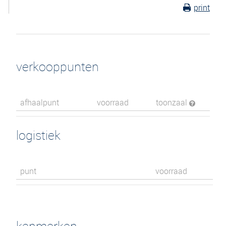
print
verkooppunten
afhaalpunt
voorraad
toonzaal
logistiek
punt
voorraad
kenmerken