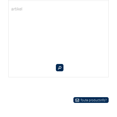
artikel
foute productinfo?