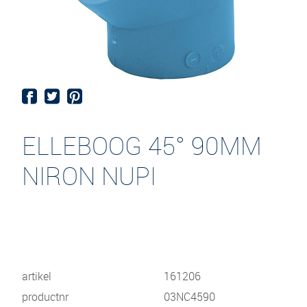
ELLEBOOG 45° 90MM
NIRON NUPI
artikel
161206
productnr
03NC4590