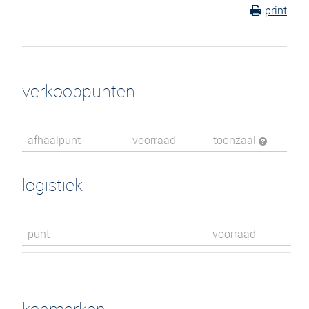
print
verkooppunten
afhaalpunt
voorraad
toonzaal
logistiek
punt
voorraad
kenmerken