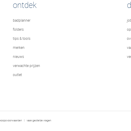
ontdek
badplanner
jo
folders
op
tips & tools
ov
merken
va
nieuws
ve
verwachte prijzen
outlet
rkoopsvoorwaarden
|
vaak gestelde vragen