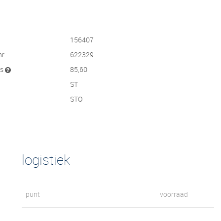
156407
nr
622329
js
85,60
ST
STO
logistiek
punt
voorraad