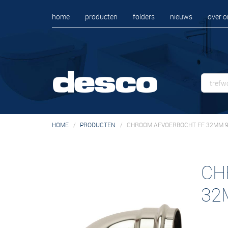
home
producten
folders
nieuws
over o
HOME
PRODUCTEN
CHROOM AFVOERBOCHT FF 32MM 9
CH
32