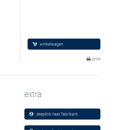
winkelwagen
print
extra
deeplink naar fabrikant