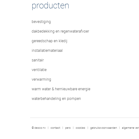
producten
bevestiging
dakbedekking en regenwaterafvoer
gereedschap en kledij
installatiemateriaal
sanitair
ventilatie
verwarming
warm water & hernieuwbare energie
waterbehandeling en pompen
© desco nv
|
contact
|
pers
|
cookies
|
gebruiksvoorwaarden
|
algemene ve