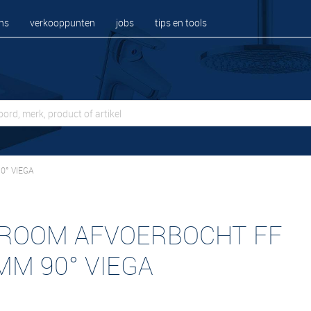
ns
verkooppunten
jobs
tips en tools
0° VIEGA
ROOM AFVOERBOCHT FF
MM 90° VIEGA