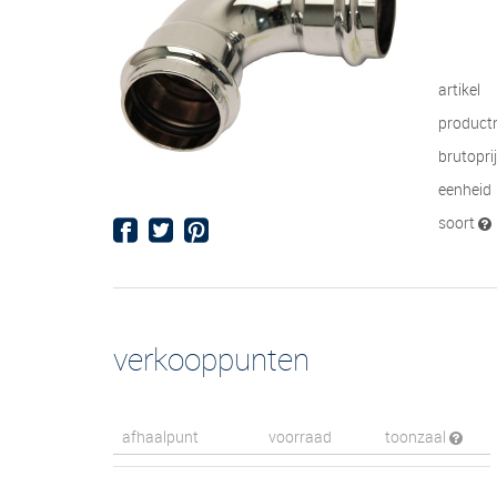
artikel
product
brutopri
eenheid
soort
verkooppunten
afhaalpunt
voorraad
toonzaal