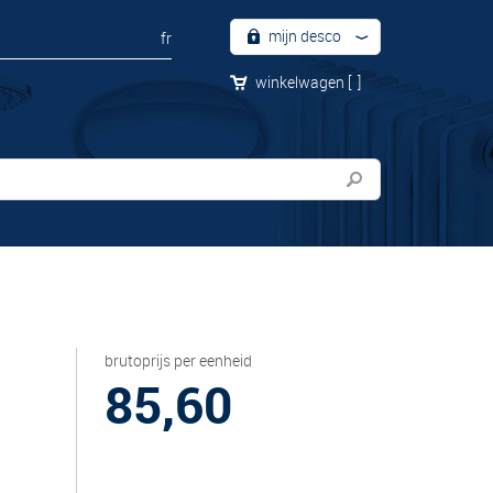
mijn desco
fr
winkelwagen
[
]
brutoprijs per eenheid
85,60