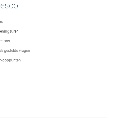
desco
bs
eningsuren
er ons
ak gestelde vragen
rkooppunten