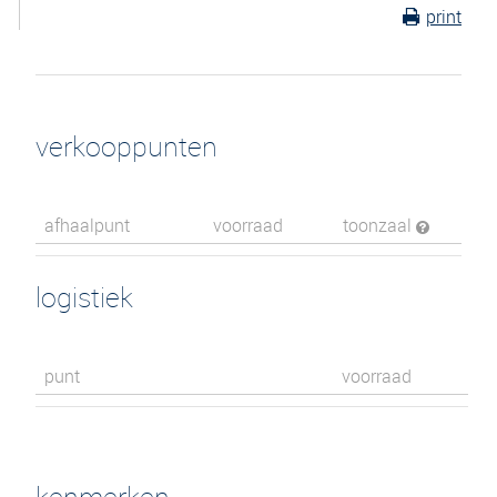
print
verkooppunten
afhaalpunt
voorraad
toonzaal
logistiek
punt
voorraad
kenmerken