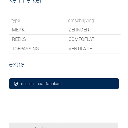
type
omschrijving
MERK
ZEHNDER
REEKS
COMFOFLAT
TOEPASSING
VENTILATIE
extra
deeplink naar fabrikant