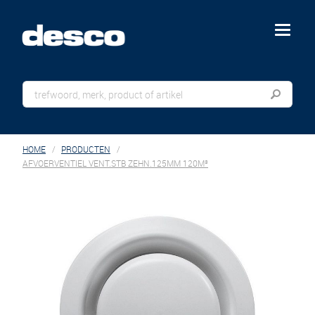
menu
HOME
PRODUCTEN
AFVOERVENTIEL VENT.STB ZEHN.125MM 120M³