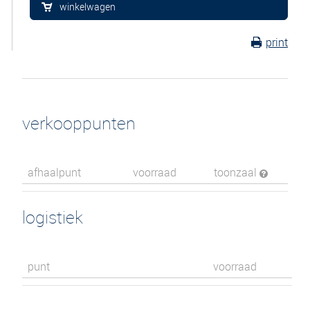
winkelwagen
print
verkooppunten
afhaalpunt
voorraad
toonzaal
logistiek
punt
voorraad