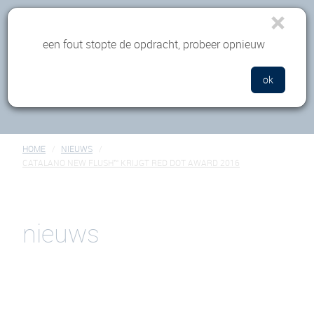
×
menu
een fout stopte de opdracht, probeer opnieuw
ok
HOME
NIEUWS
CATALANO NEW FLUSH™ KRIJGT RED DOT AWARD 2016
nieuws